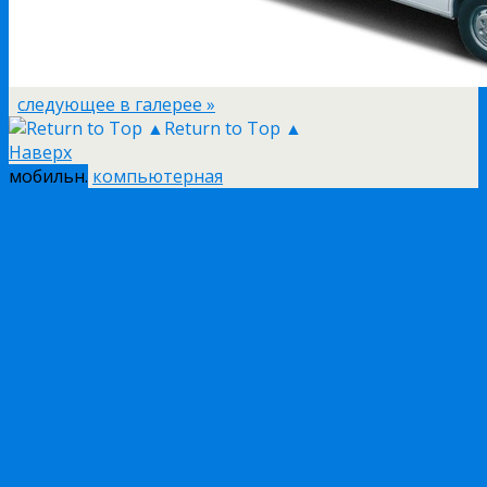
следующее в галерее »
Return to Top ▲
Наверх
мобильн.
компьютерная