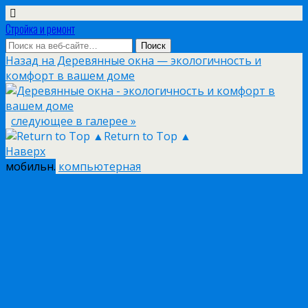
Стройка и ремонт
Назад на Деревянные окна — экологичность и
комфорт в вашем доме
следующее в галерее »
Return to Top ▲
Наверх
мобильн.
компьютерная