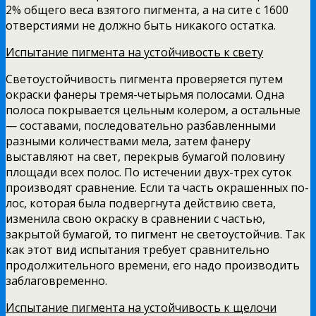
2% общего веса взятого пиг­мента, а на сите с 1600
отверстиями не должно быть ника­кого остатка.
Испытание пигмента на устойчивость к свету
Светоустойчивость пигмента проверяется путем
окраски фанеры тремя-четырьмя полосами. Одна
полоса по­крывается цельным колером, а остальные
— составами, последовательно разбавленными
разными количествами ме­ла, затем фанеру
выставляют на свет, перекрыв бумагой половину
площади всех полос. По истечении двух-трех суток
производят сравнение. Если та часть окрашенных по­
лос, которая была подвергнута действию света,
изменила свою окраску в сравнении с частью,
закрытой бумагой, то пигмент не светоустойчив. Так
как этот вид испытания тре­бует сравнительно
продолжительного времени, его надо производить
заблаговременно.
Испытание пигмента на устойчивость к щелочи