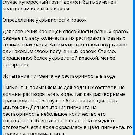
случае ку­поросный грунт должен быть заменен
квасцовым или мыло­варом.
Определение укрывистости красок
Для сравнения кроющей способности разных красок
равные по весу количества их растирают в равных
количествах масла. Затем чистые стекла покрывают
одинаковым слоем полу­ченных красок. Стекло,
окрашенное более укрывистой крас­кой, менее
прозрачно.
Испытание пигмента на растворимость в воде
Пигменты, применяемые для водяных составов, не
должны растворяться в воде, так как растворимые
краси­тели способствуют образованию цветных
«вытеков». Для испытания пигмента на
растворимость небольшое количество его
тщательно взбалтывают в воде, а затем да­ют
отстояться; если вода окрасилась в цвет пигмента, то
краска растворима в воде.