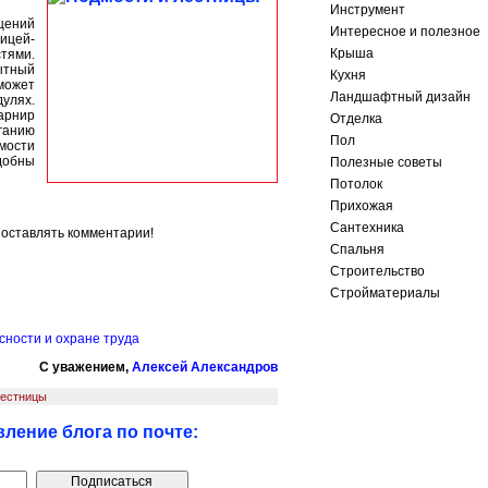
Инструмент
щений
Интересное и полезное
ицей-
Крыша
тями.
ытный
Кухня
может
Ландшафтный дизайн
улях.
рнир
Отделка
ганию
Пол
мости
добны
Полезные советы
Потолок
Прихожая
Сантехника
 оставлять комментарии!
Спальня
Строительство
Стройматериалы
сности и охране труда
С уважением,
Алексей Александров
лестницы
ление блога по почте: