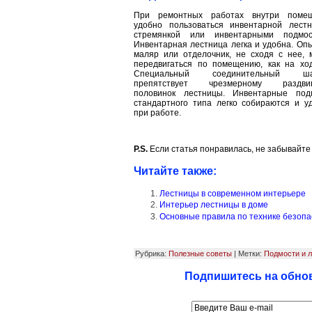
При ремонтных работах внутри поме
удобно поль­зоваться инвентарной лестн
стремянкой или инвентарными подмос
Инвентарная лестница легка и удобна. Оп
маляр или отделочник, не сходя с нее, 
передвигаться по помещению, как на ход
Специальный соединительный ша
препятст­вует чрезмерному раздви
половинок лестницы. Инвентарные под
стандартного типа легко собираются и у
при работе.
P.S.
Если статья понравилась, не забывайте
Читайте также:
Лестницы в современном интерьере
Интерьер лестницы в доме
Основные правила по технике безопа
Рубрика:
Полезные советы
| Метки:
Подмости и 
Подпишитесь на обнов