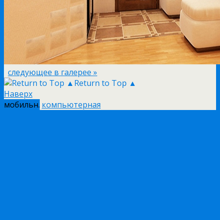
следующее в галерее »
Return to Top ▲
Наверх
мобильн.
компьютерная