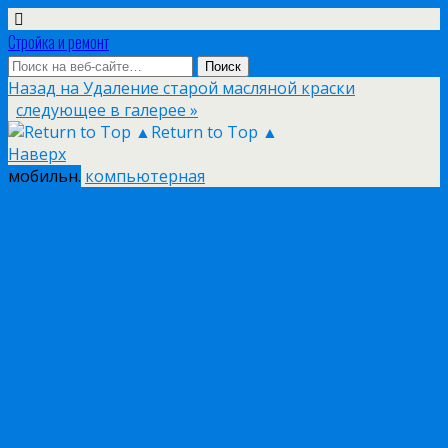
Стройка и ремонт
Назад на Удаление старой масляной краски
следующее в галерее »
Return to Top ▲
Наверх
мобильн.
компьютерная