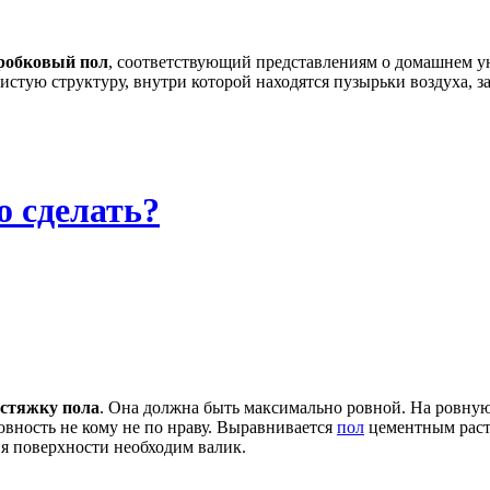
робковый пол
, соответствующий представлениям о домашнем ую
тую структуру, внутри которой находятся пузырьки воздуха, за 
о сделать?
стяжку пола
. Она должна быть максимально ровной. На ровну
овность не кому не по нраву. Выравнивается
пол
цементным раств
я поверхности необходим валик.