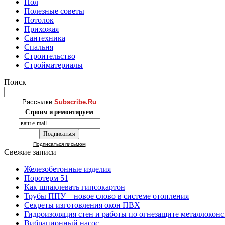
Пол
Полезные советы
Потолок
Прихожая
Сантехника
Спальня
Строительство
Стройматериалы
Поиск
Рассылки
Subscribe.Ru
Строим и ремонтируем
Подписаться письмом
Свежие записи
Железобетонные изделия
Поротерм 51
Как шпаклевать гипсокартон
Трубы ППУ – новое слово в системе отопления
Секреты изготовления окон ПВХ
Гидроизоляция стен и работы по огнезащите металлокон
Вибрационный насос