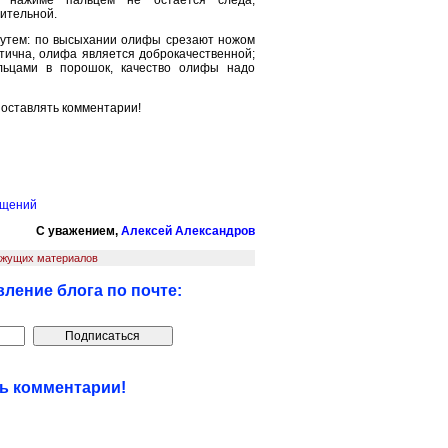
ительной.
утем: по вы­сыхании олифы срезают ножом
стична, олифа является доброкачественной;
льцами в порошок, качество олифы надо
 оставлять комментарии!
ещений
С уважением,
Алексей Александров
яжущих материалов
ление блога по почте:
ть комментарии!