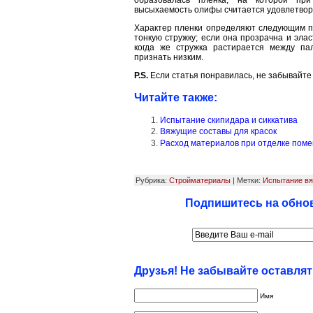
высыхаемость оли­фы считается удовлетвор
Характер пленки определяют следующим п
тонкую стружку; если она прозрачна и эла
когда же стружка растирается между па
признать низким.
P.S.
Если статья понравилась, не забывайте
Читайте также:
Испытание скипидара и сиккатива
Вяжущие составы для красок
Расход материалов при отделке пом
Рубрика:
Стройматериалы
| Метки:
Испытание в
Подпишитесь на обнов
Друзья! Не забывайте оставля
Имя