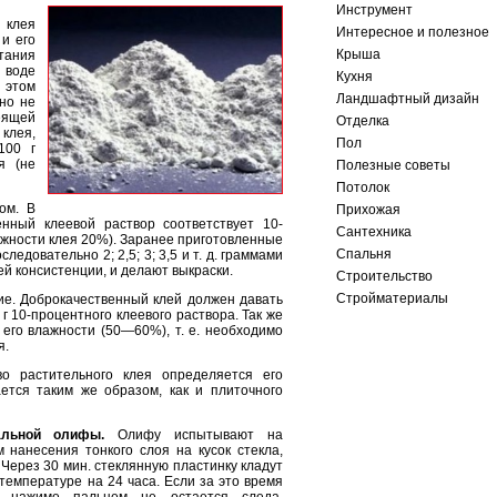
Инструмент
клея
Интересное и полезное
и его
Крыша
ания
 воде
Кухня
этом
Ландшафтный дизайн
 но не
ящей
Отделка
клея,
Пол
100 г
я (не
Полезные советы
Потолок
ом. В
Прихожая
нный клеевой раствор соответствует 10-
Сантехника
жности клея 20%). Заранее приготовленные
Спальня
едовательно 2; 2,5; 3; 3,5 и т. д. граммами
ей консистенции, и делают выкраски.
Строительство
Стройматериалы
. Доброкачествен­ный клей должен давать
 10-процентного клеевого раствора. Так же
его влажности (50—60%), т. е. необходимо
я.
о ра­стительного клея определяется его
ется таким же образом, как и плиточного
альной олифы.
Олифу испытывают на
 нанесения тонкого слоя на кусок стекла,
. Через 30 мин. стеклянную пластинку кладут
температуре на 24 часа. Если за это время
и нажиме пальцем не остается следа,