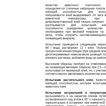
Качество животного плиточного 
определяется сте­пенью набухания плиток 
клеящей способностью. Для испыт
набухаемости клей выдерживает 24 часа в
комнатной температуры; при 
доброкачествен­ный клей сильно набухает,
расплывается. Для испытания кле
способности определяют коли­чество 
необходимое при меловой покраске на 
мела, чтобы получить неотмеливающуюс
пачкающую) выкраску.
Испытание проводится следующим образ
88 г воды растворяют 12 г клея. Получе
процентной концентрации (при средней вла
де­сятиграммовые навески мела разводят посл
клеевого раствора, добав­ляя воды до рабоч
Высохшие образцы пробуют на отмеливание
не пачкающую меловую покраску при 2,5—3 г
испытывается малярный клей, но с учетом 
соответственно уве­личивать количество кле
Испытание растительного клея.
Качеств
клеящей способностью, которая испытыва
животного клея
Испытание натуральной и полунату­р
высыхаемость и на характер пленки путем
установленного под углом в 45° к гори­зонту
гори­зонтально и оставляют при комнатной 
образовалась пленка, на которой пр