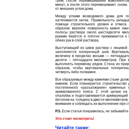
трём. После перемешивания компонентов
минут, а после этого перемешивают снова.
от внешних углов дома.
Между углами возводимого дома для по
натягивается нитка. Правильность уклады
помощи строительного уровня и отвеса.
образом: верхняя поверхность камня сма
полосы раствора около шестидесяти мил
руками берётся и плотно прижимается к
обеих рук в слой раствора.
Выступающий из швов раствор с лицевой 
заполняется поперечный шов. Вертикал
величину в пределах восьми — пятнадцат
десяти – пятнадцати миллиметров. При в
выполнять перевязку рядов. Стена из при
образом, чтобы вертикальные попереч
четверть либо полкамня.
Все образуемые между камнями стыки долж
камнем. Если планируется строительство 
постепенного «разъезжания» каменных 
армированного пояса. С этой целью на 
опалубка и подготавливается армирующий 
бетоном на толщину в двести миллиметров.
внимание и соблюдать их выполнение при с
P.S.
Если статья понравилась, не забывайте
Это стоит посмотреть!
Читайте также: