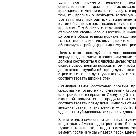
Если уже принято решение постр
основательный дом с использова
природного камня, может возникнуть воп
том, как правильно возводить каменную с
Вот тут и могут пригодиться специальные 
в этой области, которые позволят сделать 
правилам. Тем более что
каменная кладка
отличается своими особенностями и нюан
которые в обязательном порядке надо зна
только профессиональному строителю,
обычному застройщику, решившему построит
Начать стоит, пожалуй, с самого основн
Формула здесь элементарная: каменные ст
должны соотноситься с числом целых укла
окажет существенную помощь в том, чтобы 
достаточно трудоёмкой процедуры, связ
строительстве следует учитывать, что з
соответствовать ширине стен.
Соблюдая такие достаточно простые пр
средства не только на используемых строи
на строительство времени. Следующий шаг,
каменной кладки стен, предусматривае
соответствовать плану дома. Выполняют е
внешние стены, а внутренние — после. Д
однозначно убедившись в их равной длине.
Затем вдоль размеченной стены нужно улож
подготовить ёмкости для раствора. Для 
лучше готовить так: в подготовленную ём
цемент, после чего засыпается песок. Цеме