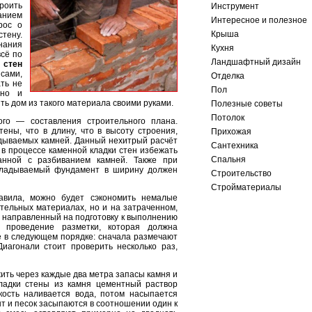
оить
Инструмент
нием
Интересное и полезное
рос о
Крыша
тену.
знания
Кухня
всё по
Ландшафтный дизайн
 стен
сами,
Отделка
ть не
Пол
 но и
ь дом из такого материала своими руками.
Полезные советы
Потолок
ого — составления строительного плана.
ены, что в длину, что в высоту строения,
Прихожая
дываемых камней. Данный нехитрый расчёт
Сантехника
в процессе каменной кладки стен избежать
Спальня
анной с разбиванием камней. Также при
акладываемый фундамент в ширину должен
Строительство
Стройматериалы
авила, можно будет сэкономить немалые
тельных материалах, но и на затраченном,
 направленный на подготовку к выполнению
т проведение разметки, которая должна
ё в следующем порядке: сначала размечают
иагонали стоит проверить несколько раз,
ить через каждые два метра запасы камня и
кладки стены из камня цементный раствор
кость наливается вода, потом насыпается
нт и песок засыпаются в соотношении один к