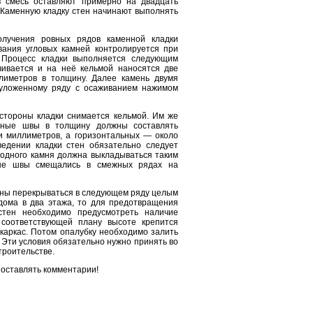
 смесь оставляют примерно на двадцать
 Каменную кладку стен начинают выполнять
лучения ровных рядов каменной кладки
вания угловых камней контролируется при
 Процесс кладки выполняется следующим
чивается и на неё кельмой наносятся две
лиметров в толщину. Далее камень двумя
 уложенному ряду с осаживанием нажимом
стороны кладки снимается кельмой. Им же
ьные швы в толщину должны составлять
и миллиметров, а горизонтальных — около
едении кладки стен обязательно следует
родного камня должна выкладываться таким
ные швы смещались в смежных рядах на
ны перекрываться в следующем ряду целым
дома в два этажа, то для предотвращения
стен необходимо предусмотреть наличие
соответствующей плану высоте крепится
каркас. Потом опалубку необходимо залить
 Эти условия обязательно нужно принять во
троительстве.
 оставлять комментарии!