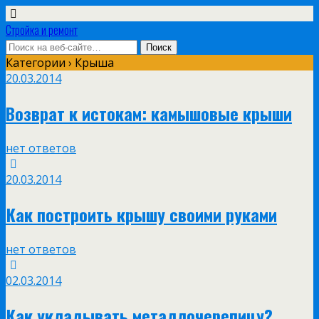
Стройка и ремонт
Категории ›
Крыша
20.03.2014
Возврат к истокам: камышовые крыши
нет ответов
20.03.2014
Как построить крышу своими руками
нет ответов
02.03.2014
Как укладывать металлочерепицу?