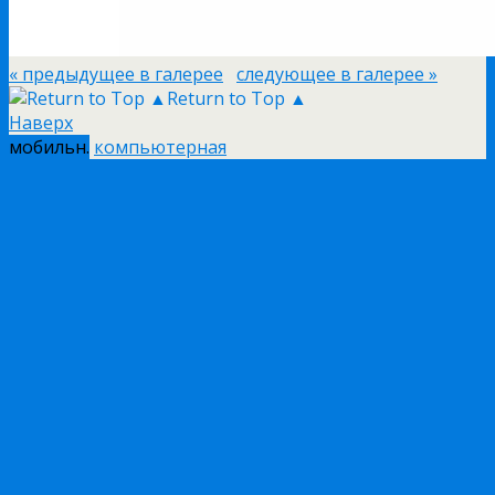
« предыдущее в галерее
следующее в галерее »
Return to Top ▲
Наверх
мобильн.
компьютерная