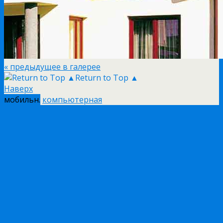
« предыдущее в галерее
Return to Top ▲
Наверх
мобильн.
компьютерная