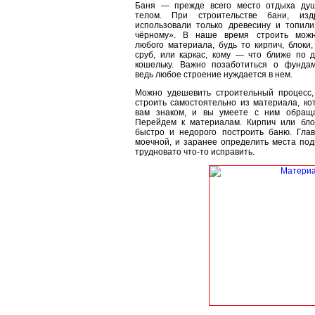
Баня — прежде всего место отдыха ду
телом. При строительстве бани, изд
использовали только древесину и топили
чёрному». В наше время строить мож
любого материала, будь то кирпич, блоки,
сруб, или каркас, кому — что ближе по д
кошельку. Важно позаботиться о фундам
ведь любое строение нуждается в нем.
Можно удешевить строительный процесс,
строить самостоятельно из материала, ко
вам знаком, и вы умеете с ним обраща
Перейдем к материалам. Кирпич или бло
быстро и недорого построить баню. Гла
моечной, и заранее определить места подв
трудновато что-то исправить.