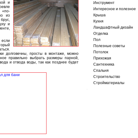
шой и
Инструмент
ревле
Интересное и полезное
 «по-
Крыша
но из
 брус,
Кухня
уху и
Ландшафтный дизайн
енте,
Отделка
Пол
 если
торый
Полезные советы
ться.
Потолок
ки долговечны, просты в монтаже, можно
вное правильно выбрать размеры парной,
Прихожая
ода и отвода воды, так как позднее будет
Сантехника
Спальня
Строительство
Стройматериалы