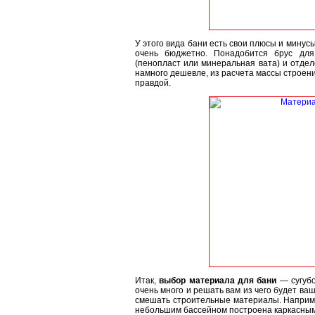
У этого вида бани есть свои плюсы и минусы
очень бюджетно. Понадобится брус для 
(пенопласт или минеральная вата) и отде
намного дешевле, из расчета массы строения
правдой.
Итак,
выбор материала для бани
— сугубо
очень много и решать вам из чего будет ваш
смешать строительные материалы. Например
небольшим бассейном построена каркасным 