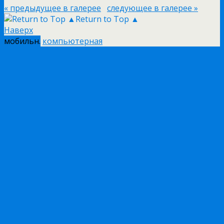
« предыдущее в галерее
следующее в галерее »
Return to Top ▲
Наверх
мобильн.
компьютерная