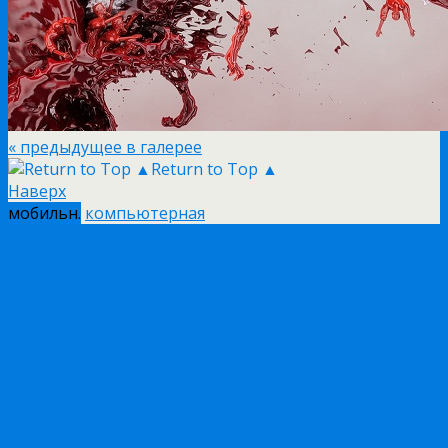
« предыдущее в галерее
Return to Top ▲
Наверх
мобильн.
компьютерная