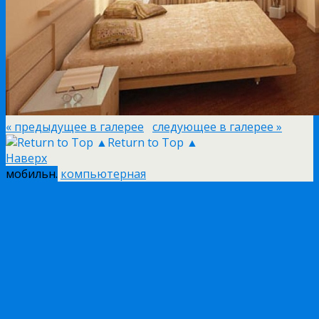
« предыдущее в галерее
следующее в галерее »
Return to Top ▲
Наверх
мобильн.
компьютерная