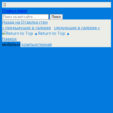
Стройка и ремонт
Назад на Отделка стен
« предыдущее в галерее
следующее в галерее »
Return to Top ▲
Наверх
мобильн.
компьютерная