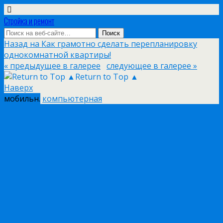
Стройка и ремонт
Назад на Как грамотно сделать перепланировку
однокомнатной квартиры!
« предыдущее в галерее
следующее в галерее »
Return to Top ▲
Наверх
мобильн.
компьютерная