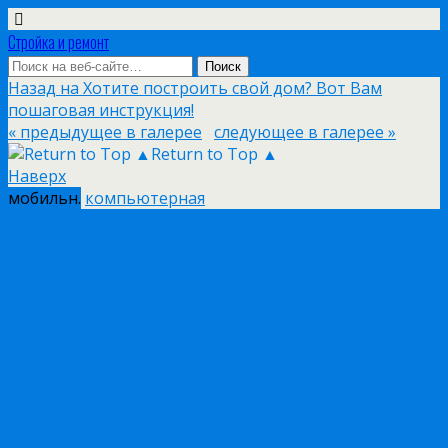
Стройка и ремонт
Назад на Хотите построить свой дом? Вот Вам
пошаговая инструкция!
« предыдущее в галерее
следующее в галерее »
Return to Top ▲
Наверх
мобильн.
компьютерная