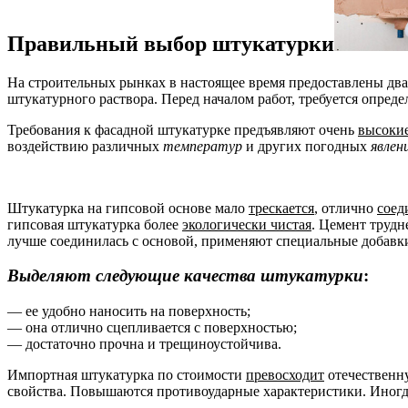
Правильный выбор штукатурки
На строительных рынках в настоящее время предоставлены дв
штукатурного раствора. Перед началом работ, требуется опреде
Требования к фасадной штукатурке предъявляют очень
высоки
воздействию различных
температур
и других погодных
явлен
Штукатурка на гипсовой основе мало
трескается
, отлично
соед
гипсовая штукатурка более
экологически чистая
. Цемент трудн
лучше соединилась с основой, применяют специальные добавк
Выделяют следующие качества штукатурки
:
— ее удобно наносить на поверхность;
— она отлично сцепливается с поверхностью;
— достаточно прочна и трещиноустойчива.
Импортная штукатурка по стоимости
превосходит
отечественну
свойства. Повышаются противоударные характеристики. Иногда