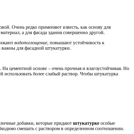
овой. Очень редко применяют известь, как основу для
 материал, а для фасада здания совершенно другой.
снижают
водопоглощение
, повышают устойчивость к
ь важны для фасадной штукатурки.
. На цементной основе – очень прочная и влагоустойчивая. Но
ей использовать более слабый раствор. Чтобы штукатурка
азличные добавки, которые придают
штукатурке
особые
бходимо смешать с раствором в определенном соотношении.