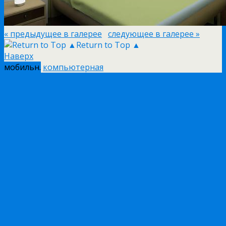
« предыдущее в галерее
следующее в галерее »
Return to Top ▲
Наверх
мобильн.
компьютерная