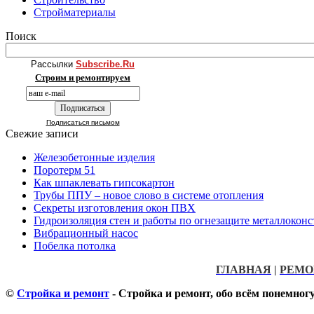
Стройматериалы
Поиск
Рассылки
Subscribe.Ru
Строим и ремонтируем
Подписаться письмом
Свежие записи
Железобетонные изделия
Поротерм 51
Как шпаклевать гипсокартон
Трубы ППУ – новое слово в системе отопления
Секреты изготовления окон ПВХ
Гидроизоляция стен и работы по огнезащите металлокон
Вибрационный насос
Побелка потолка
ГЛАВНАЯ
|
РЕМО
©
Стройка и ремонт
- Стройка и ремонт, обо всём понемног