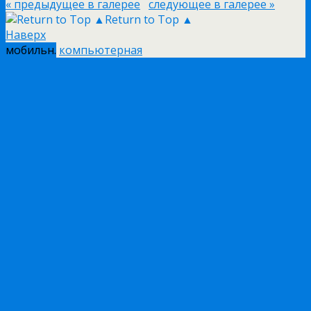
« предыдущее в галерее
следующее в галерее »
Return to Top ▲
Наверх
мобильн.
компьютерная