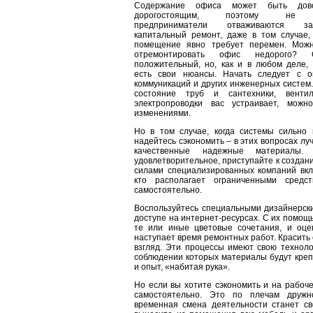
Содержание офиса может быть дово
дорогостоящим, поэтому не
предприниматели отваживаются зат
капитальный ремонт, даже в том случае, 
помещение явно требует перемен. Мож
отремонтировать офис недорого? О
положительный, но, как и в любом деле, 
есть свои нюансы. Начать следует с о
коммуникаций и других инженерных систем.
состояние труб и сантехники, вентил
электропроводки вас устраивает, можн
изменениями.
Но в том случае, когда системы сильно
надейтесь сэкономить – в этих вопросах л
качественные надежные материалы. 
удовлетворительное, приступайте к создан
силами специализированных компаний вклю
кто располагает ограниченными средс
самостоятельно.
Воспользуйтесь специальными дизайнерски
доступе на интернет-ресурсах. С их помощ
те или иные цветовые сочетания, и оцен
наступает время ремонтных работ. Красить 
взгляд. Эти процессы имеют свою техноло
соблюдении которых материалы будут креп
и опыт, «набитая рука».
Но если вы хотите сэкономить и на рабоче
самостоятельно. Это по плечам дружно
временная смена деятельности станет св