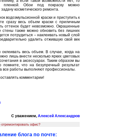
ехнику, а если такой возможности нет, то
й пленкой. Обои под покраску можно
т задачу косметического ремонта.
к водоэмульсионной краски и приступить к
те сразу весь объем краски с приличным
ить оттенок будет невозможно. Окрашенные
е стены также можно обновить без лишних
дется потрудиться – наклеивать новый слой
предварительно удалить отжившую свой век
оклеивать весь объем. В случае, когда на
ожно лишь внести несколько ярких цветовых
очетания в аксессуарах. Таким образом вы
о помните, что на безупречный результат
гда все работы выполняют профессионалы.
 оставлять комментарии!
л
С уважением,
Алексей Александров
о отремонтировать офис?
ление блога по почте: