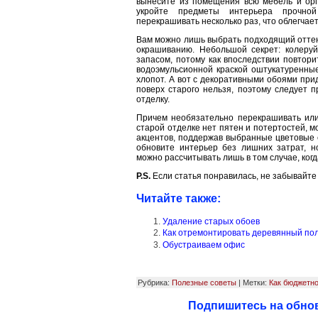
вынесите из помещения всю мебель и оргт
укройте предметы интерьера прочно
перекрашивать несколько раз, что облегчае
Вам можно лишь выбрать подходящий оттено
окрашиванию. Небольшой секрет: колеруй
запасом, потому как впоследствии повтор
водоэмульсионной краской оштукатуренны
хлопот. А вот с декоративными обоями при
поверх старого нельзя, поэтому следует 
отделку.
Причем необязательно перекрашивать или 
старой отделке нет пятен и потертостей, м
акцентов, поддержав выбранные цветовые с
обновите интерьер без лишних затрат, н
можно рассчитывать лишь в том случае, ко
P.S.
Если статья понравилась, не забывайте
Читайте также:
Удаление старых обоев
Как отремонтировать деревянный по
Обустраиваем офис
Рубрика:
Полезные советы
| Метки:
Как бюджетн
Подпишитесь на обнов