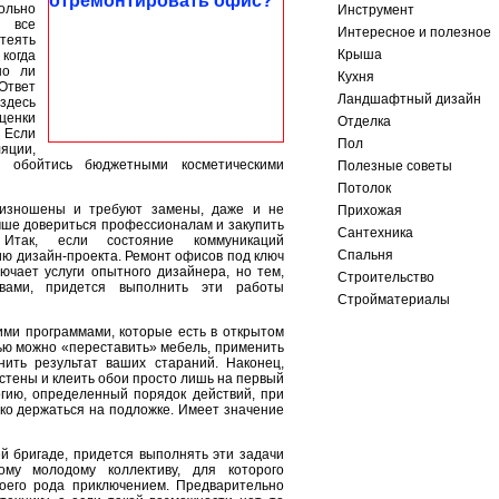
льно
Инструмент
 все
Интересное и полезное
еять
Крыша
когда
но ли
Кухня
твет
Ландшафтный дизайн
здесь
ценки
Отделка
 Если
Пол
яции,
о обойтись бюджетными косметическими
Полезные советы
Потолок
 изношены и требуют замены, даже и не
Прихожая
учше довериться профессионалам и закупить
Сантехника
Итак, если состояние коммуникаций
Спальня
ию дизайн-проекта. Ремонт офисов под ключ
чает услуги опытного дизайнера, но тем,
Строительство
твами, придется выполнить эти работы
Стройматериалы
ми программами, которые есть в открытом
ью можно «переставить» мебель, применить
ить результат ваших стараний. Наконец,
стены и клеить обои просто лишь на первый
гию, определенный порядок действий, при
ко держаться на подложке. Имеет значение
й бригаде, придется выполнять эти задачи
му молодому коллективу, для которого
оего рода приключением. Предварительно