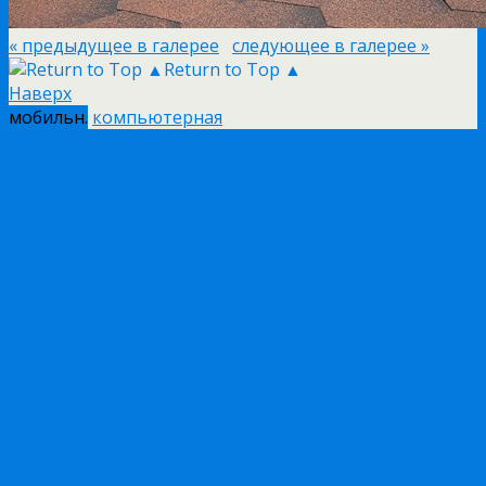
« предыдущее в галерее
следующее в галерее »
Return to Top ▲
Наверх
мобильн.
компьютерная