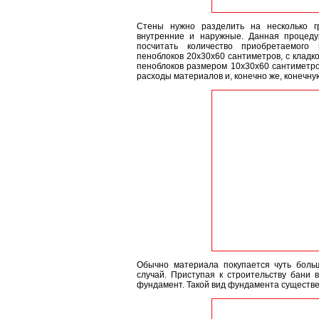
Стены нужно разделить на несколько г
внутренние и наружные. Данная процеду
посчитать количество приобретаемого
пеноблоков 20х30х60 сантиметров, с кладко
пеноблоков размером 10х30х60 сантиметро
расходы материалов и, конечно же, конечну
Обычно материала покупается чуть боль
случай. Приступая к строительству бани 
фундамент. Такой вид фундамента существе