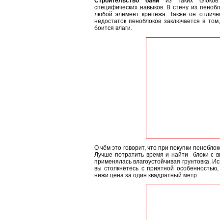
Строительство бани
из таких блоков 
специфических навыков. В стену из пенобл
любой элемент крепежа. Также он отличн
недостаток пеноблоков заключается в том,
боится влаги.
О чём это говорит, что при покупки пенобло
Лучше потратить время и найти блоки с в
применялась влагоустойчивая грунтовка. Ис
вы столкнётесь с приятной особенностью,
нижи цена за один квадратный метр.