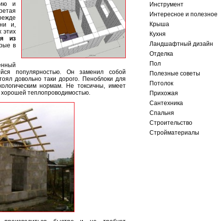
рию и
Инструмент
ретая
Интересное и полезное
режде
Крыша
ни и,
х этих
Кухня
ня из
Ландшафтный дизайн
рые в
Отделка
Пол
енный
йся популярностью. Он заменил собой
Полезные советы
тоял довольно таки дорого. Пеноблоки для
Потолок
кологическим нормам. Не токсичны, имеет
т хорошей теплопроводимостью.
Прихожая
Сантехника
Спальня
Строительство
Стройматериалы