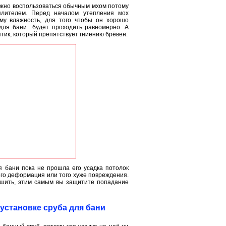
ожно воспользоваться обычным мхом потому
плителем. Перед началом утепления мох
ему влажность, для того чтобы он хорошо
 для бани будет проходить равномерно. А
тик, который препятствует гниению брёвен.
я бани пока не прошла его усадка потолок
его деформация или того хуже повреждения.
ашить, этим самым вы защитите попадание
установке сруба для бани