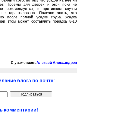
банный сруб, потому что усадка на неё ни
жет. Проемы для дверей и окон пока не
не рекомендуется, в противном случаи
не гарантирована. Полезно знать, что
ько после полной усадке сруба. Усадка
при этом может составлять порядка 8-10
С уважением,
Алексей Александров
ление блога по почте:
ть комментарии!