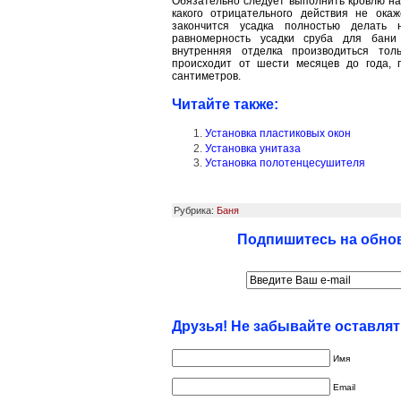
Обязательно следует выполнить кровлю на 
какого отрицательного действия не ока
закончится усадка полностью делать 
равномерность усадки сруба для бани 
внутренняя отделка производиться тол
происходит от шести месяцев до года, 
сантиметров.
Читайте также:
Установка пластиковых окон
Установка унитаза
Установка полотенцесушителя
Рубрика:
Баня
Подпишитесь на обнов
Друзья! Не забывайте оставля
Имя
Email