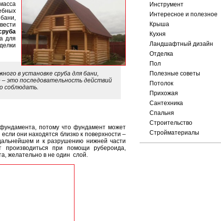
масса
Инструмент
ебных
Интересное и полезное
бани,
Крыша
вести
сруба
Кухня
а для
Ландшафтный дизайн
делки
Отделка
Пол
жного в установке сруба для бани,
Полезные советы
е – это последовательность действий
Потолок
о соблюдать.
Прихожая
Сантехника
Спальня
Строительство
 фундамента, потому что фундамент может
Стройматериалы
 если они находятся близко к поверхности –
дальнейшем и к разрушению нижней части
т производиться при помощи рубероида,
а, желательно в не один слой.